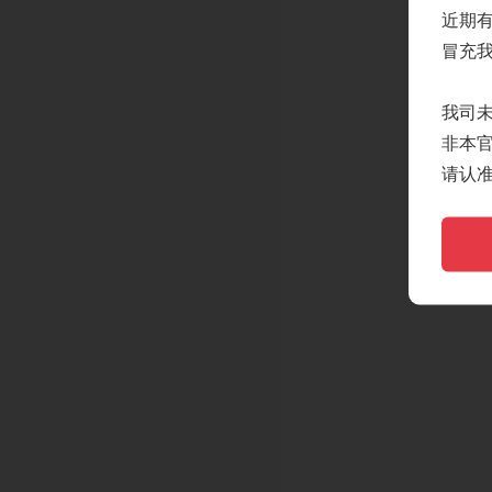
近期
冒充
我司
非本
请认