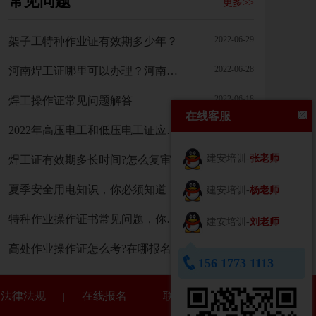
常见问题
更多>>
2022-06-29
架子工特种作业证有效期多少年？
2022-06-28
河南焊工证哪里可以办理？河南焊工证需要多少钱？
2022-06-18
焊工操作证常见问题解答
在线客服
2022-06-06
2022年高压电工和低压电工证应该去哪考试?
建安培训-
2022-04-25
张老师
焊工证有效期多长时间?怎么复审?在哪里报名?
2022-04-20
夏季安全用电知识，你必须知道！
建安培训-
杨老师
2022-04-11
特种作业操作证书常见问题，你想知道的这里都有
建安培训-
刘老师
2022-04-02
高处作业操作证怎么考?在哪报名?费用多少?
156 1773 1113
法律法规
在线报名
联系我们
|
|