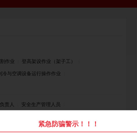
割作业
登高架设作业（架子工）
|
|
制冷与空调设备运行操作作业
|
负责人
安全生产管理人员
|
|
紧急防骗警示！！！