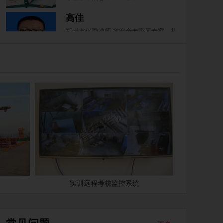
高佳
郑州市优秀教师,省安全专家库专家。从
事塔吊工作二十余年，具备丰富的塔吊
理论实操教学经验，以及相......
王中富
大学本科毕业，高级技师，具备多年现
场建筑经验，从事安全教育培训工作多
年以来，严格要求每一位学员......
郭伟松
大学本科毕业 高级技师，以严谨的教学
作风著称，始终坚持以安全生产为最终
目的的教学理念，严把每一......
刘冠杰
实训远程考核监控系统
建筑起重机械金牌教练，高级技师。曾
就职于浙江宝业建设集团,先后担任测量
员、建筑起重机械(塔式起......