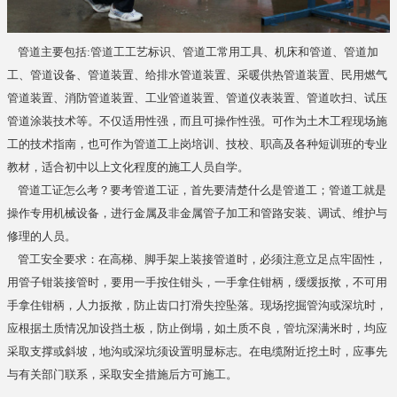
管道主要包括:管道工工艺标识、管道工常用工具、机床和管道、管道加
工、管道设备、管道装置、给排水管道装置、采暖供热管道装置、民用燃气
管道装置、消防管道装置、工业管道装置、管道仪表装置、管道吹扫、试压
管道涂装技术等。不仅适用性强，而且可操作性强。可作为土木工程现场施
工的技术指南，也可作为管道工上岗培训、技校、职高及各种短训班的专业
教材，适合初中以上文化程度的施工人员自学。
管道工证怎么考？要考管道工证，首先要清楚什么是管道工；管道工就是
操作专用机械设备，进行金属及非金属管子加工和管路安装、调试、维护与
修理的人员。
管工安全要求：在高梯、脚手架上装接管道时，必须注意立足点牢固性，
用管子钳装接管时，要用一手按住钳头，一手拿住钳柄，缓缓扳揿，不可用
手拿住钳柄，人力扳揿，防止齿口打滑失控坠落。现场挖掘管沟或深坑时，
应根据土质情况加设挡土板，防止倒塌，如土质不良，管坑深满米时，均应
采取支撑或斜坡，地沟或深坑须设置明显标志。在电缆附近挖土时，应事先
与有关部门联系，采取安全措施后方可施工。